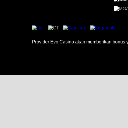
Provider Evo Casino akan memberikan bonus 