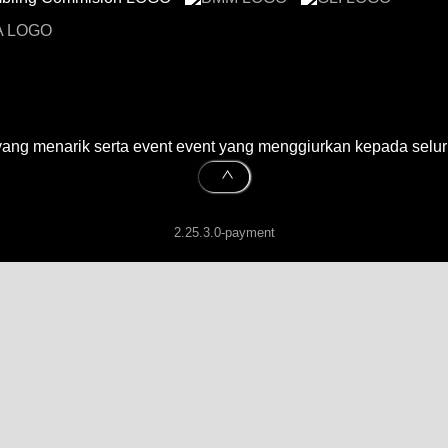
yang menarik serta event event yang menggiurkan kepada se
2.25.3.0-payment