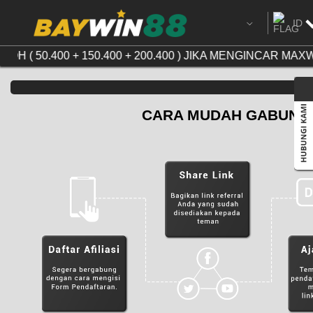
ID
Ingg
TOH ( 50.400 + 150.400 + 200.400 ) JIKA MENGINCAR 
Chi
Cam
CARA MUDAH GABUNG
Ind
Tha
Vie