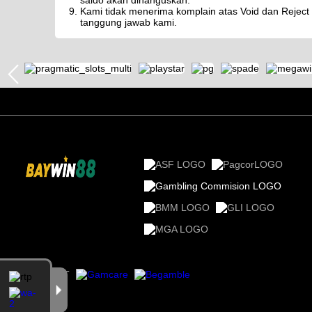
saldo akan dihanguskan.
Kami tidak menerima komplain atas Void dan Reject 
tanggung jawab kami.