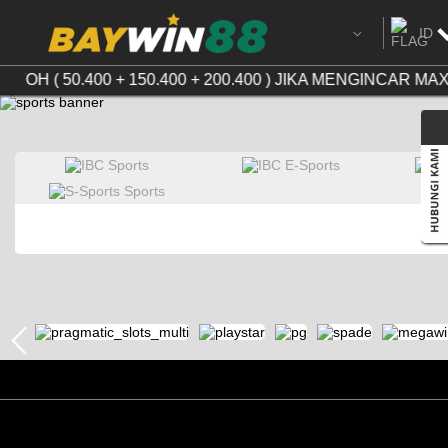
ID
Ingg
ONTOH ( 50.400 + 150.400 + 200.400 ) JIKA MENGINCA
Chi
Cam
Ind
Tha
Vie