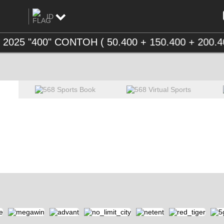
ID
Inggris
(EN)
025 "400" CONTOH ( 50.400 + 150.400 + 20
China
(ZH)
Cambodia
(KM)
Indonesia
(ID)
Thailand
(TH)
Vietnam
(VI)