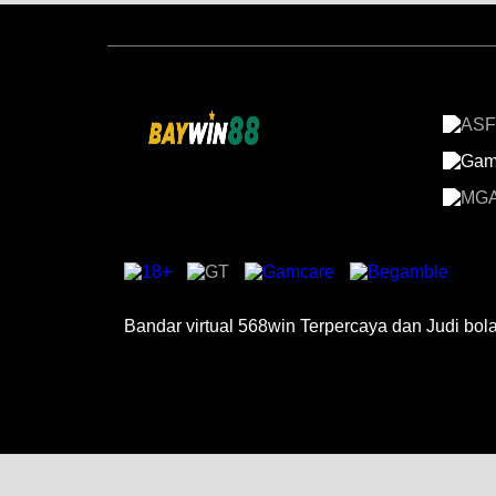
Bandar virtual 568win Terpercaya dan Judi bola