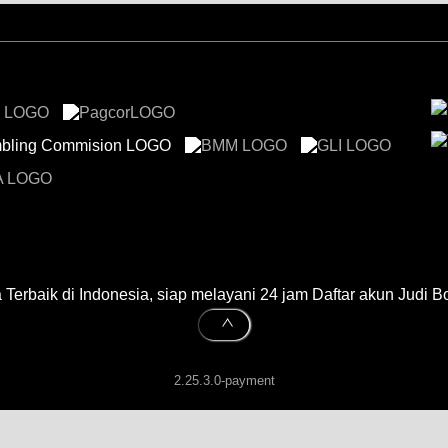
 Terbaik di Indonesia, siap melayani 24 jam Daftar akun Judi B
2.25.3.0-payment