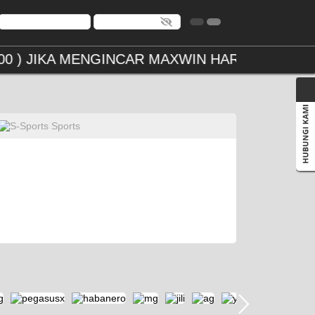
0.400 ) JIKA MENGINCAR MAXWIN HARAP DEPO