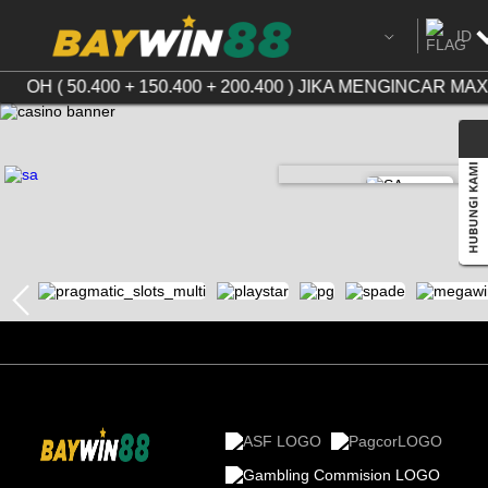
ID
Ingg
ONTOH ( 50.400 + 150.400 + 200.400 ) JIKA MENGINCA
Chi
Cam
Ind
Tha
Vie
SA CASINO