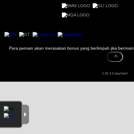
Para pemain akan merasakan bonus yang berlimpah jika bermain
2.25.3.0-payment