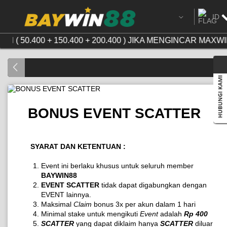
ID
Ingg
OH ( 50.400 + 150.400 + 200.400 ) JIKA MENGINCAR M
Chi
Cam
Ind
BONUS EVENT SCATTER
Tha
Vie
SYARAT DAN KETENTUAN :
Event ini berlaku khusus untuk seluruh member
BAYWIN88
EVENT SCATTER
tidak dapat digabungkan dengan
EVENT lainnya.
Maksimal
Claim
bonus 3x per akun dalam 1 hari
Minimal stake untuk mengikuti
Event
adalah
Rp 400
SCATTER
yang dapat diklaim hanya
SCATTER
diluar