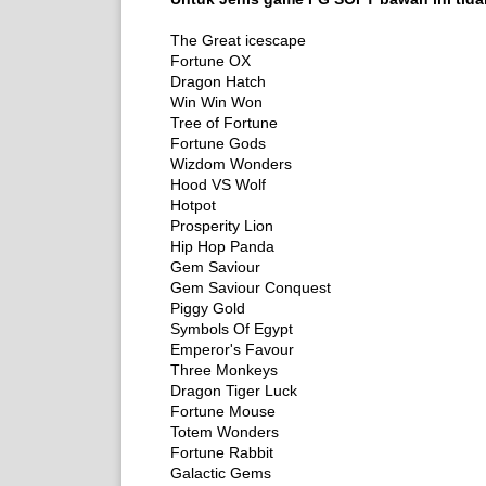
The Great icescape
Fortune OX
Dragon Hatch
Win Win Won
Tree of Fortune
Fortune Gods
Wizdom Wonders
Hood VS Wolf
Hotpot
Prosperity Lion
Hip Hop Panda
Gem Saviour
Gem Saviour Conquest
Piggy Gold
Symbols Of Egypt
Emperor's Favour
Three Monkeys
Dragon Tiger Luck
Fortune Mouse
Totem Wonders
Fortune Rabbit
Galactic Gems