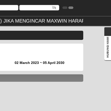
0 ) JIKA MENGINCAR MAXWIN HARAP DEPOSIT 
02 March 2023 ~ 05 April 2030