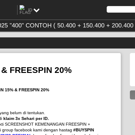
ID
Inggris
(EN)
"400" CONTOH ( 50.400 + 150.400 + 200.40
China
(ZH)
Cambodia
(KM)
Indonesia
(ID)
 & FREESPIN 20%
Thailand
(TH)
Vietnam
(VI)
N 15% & FREESPIN 20%
yang belum di tentukan.
di
klaim 3x Sehari per ID.
m bukti SCREENSHOT KEMENANGAN FREESPIN +
 group facebook kami dengan hastag
#BUYSPIN