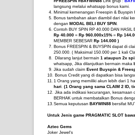
#FREESPIN #BAYWIN88
Link grup :
BAYW
langsung melalui whatsapp bonus kami.
Minimal kemenangan Freespin & Buyspin
Bonus tambahan akan diambil dari nilai k
dengan
MODAL BELI BUY SPIN
.
Contoh BUY SPIN RP 40.000 DAN HASI
Rp 40.000
=
Rp 960.000x15%
=
Rp 144.0
MEMBER SEBESAR
Rp 144.000 )
Bonus FREESPIN & BUYSPIN dapat di claim
250.000. ( Maksimal 150.000 per 1 kali Cl
Dilarang lanjut bermain
1 ataupun 2x sp
whatsapp, Jika dilanjutkan bermain maka
Jika sudah claim
Event Buyspin & Frees
Bonus Credit yang di dapatkan bisa langs
1 Orang yang memiliki akun lebih dari 1 
hari
.
(1 Orang yang sama CLAIM 2 ID, ti
Jika ada indikasi kecurangan, kesamaan
BERHAK untuk membatalkan Bonus deng
Semua keputusan
BAYWIN88
bersifat MU
Untuk Jenis game PRAGMATIC SLOT bawah 
Aztec Gems
Joker Jewel's