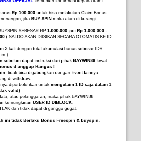
IN88 OFFICIAL
kemudian konfirmasi kepada kami
 harus
Rp 100.000
untuk bisa melakukan Claim Bonus.
emenangan, jika
BUY SPIN
maka akan di kurangi
L BUYSPIN SEBESAR RP
1.000.000
jadi
Rp 1.000.000
-
00
( SALDO AKAN DIISIKAN SECARA OTOMATIS KE ID
 3 kali dengan total akumulasi bonus sebesar IDR
aim )
in
sebelum dapat instruksi dari pihak
BAYWIN88
lewat
bonus dianggap Hangus !
pin
, tidak bisa digabungkan dengan Event lainnya.
ung di withdraw.
hanya diperbolehkan untuk
mengclaim 1 ID saja dalam 1
dak valid)
 data, atau pelanggaran, maka pihak BAYWIN88
an kemungkinan
USER ID DIBLOCK
.
TLAK dan tidak dapat di ganggu gugat.
ini tidak Berlaku Bonus Freespin & buyspin.