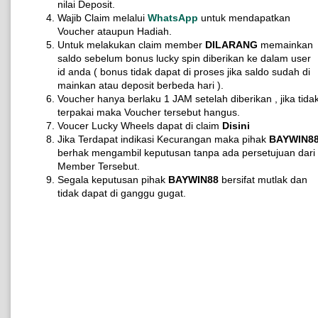
nilai Deposit.
Wajib Claim melalui
WhatsApp
untuk mendapatkan
Voucher ataupun Hadiah.
Untuk melakukan claim member
DILARANG
memainkan
saldo sebelum bonus lucky spin diberikan ke dalam user
id anda ( bonus tidak dapat di proses jika saldo sudah di
mainkan atau deposit berbeda hari ).
Voucher hanya berlaku 1 JAM setelah diberikan , jika tida
terpakai maka Voucher tersebut hangus.
Voucer Lucky Wheels dapat di claim
Disini
Jika Terdapat indikasi Kecurangan maka pihak
BAYWIN8
berhak mengambil keputusan tanpa ada persetujuan dari
Member Tersebut.
Segala keputusan pihak
BAYWIN88
bersifat mutlak dan
tidak dapat di ganggu gugat.