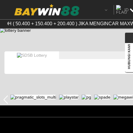
ID
Ingg
NTOH ( 50.400 + 150.400 + 200.400 ) JIKA MENGINCAR
Chi
Cam
Ind
Tha
Vie