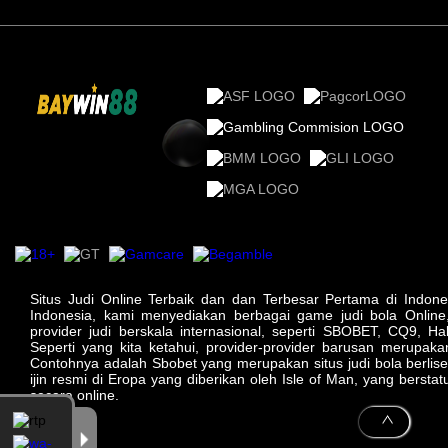
Situs Judi Online Terbaik dan dan Terbesar Pertama di Indonesi
Indonesia, kami menyediakan berbagai game judi bola Online,
provider judi berskala internasional, seperti SBOBET, CQ9, H
Seperti yang kita ketahui, provider-provider barusan merupakan
Contohnya adalah Sbobet yang merupakan situs judi bola berli
ijin resmi di Eropa yang diberikan oleh Isle of Man, yang berstat
secara online.