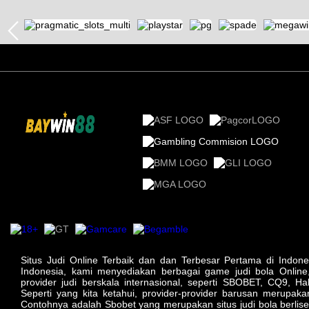
Situs Judi Online Terbaik dan dan Terbesar Pertama di Indonesi
Indonesia, kami menyediakan berbagai game judi bola Online,
provider judi berskala internasional, seperti SBOBET, CQ9, H
Seperti yang kita ketahui, provider-provider barusan merupakan
Contohnya adalah Sbobet yang merupakan situs judi bola berli