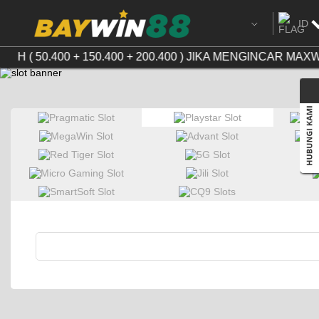
ID
Ingg
TOH ( 50.400 + 150.400 + 200.400 ) JIKA MENGINCAR 
Chi
Cam
Ind
Tha
Vie