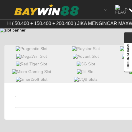
ID
Ingg
TOH ( 50.400 + 150.400 + 200.400 ) JIKA MENGINCAR 
Chi
Cam
Ind
Tha
Vie